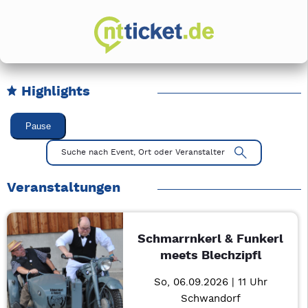
Highlights
Karussell Veranstaltungen überspringen
Pause
Mit Tab zu den Steuerelementen wechseln. Mit Pfeiltasten li
Suche nach Event, Ort oder Veranstalter
Veranstaltungen
Schmarrnkerl & Funkerl
meets Blechzipfl
So, 06.09.2026 | 11 Uhr
Schwandorf