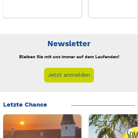
Neue Veranstaltung 1 von 6: Businessfrühstück für Frauen in
Mit Tab zu den Steuerelementen wechseln. Mit Pfeiltasten li
Newsletter
Bleiben Sie mit uns immer auf dem Laufenden!
Jetzt anmelden
Letzte Chance