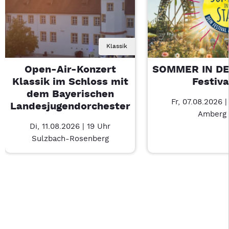
Klassik
Open-Air-Konzert
SOMMER IN DE
Klassik im Schloss mit
Festiva
dem Bayerischen
Fr, 07.08.2026 |
Landesjugendorchester
Amberg
Di, 11.08.2026 | 19 Uhr
Sulzbach-Rosenberg
Last Chance 1 von 4: Open-Air-Konzert Klassik im Schloss m
Mit Tab zu den Steuerelementen wechseln. Mit Pfeiltasten li