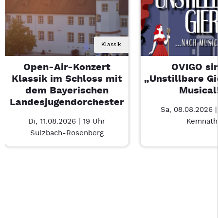
Klassik
Open-Air-Konzert
OVIGO sin
Klassik im Schloss mit
„Unstillbare G
dem Bayerischen
Musical
Landesjugendorchester
Sa, 08.08.2026 
Di, 11.08.2026 | 19 Uhr
Kemnath
Sulzbach-Rosenberg
Last Chance 1 von 2: Open-Air-Konzert Klassik im Schloss m
Mit Tab zu den Steuerelementen wechseln. Mit Pfeiltasten li