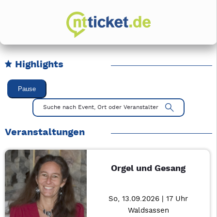
Highlights
Karussell Veranstaltungen überspringen
Pause
Mit Tab zu den Steuerelementen wechseln. Mit Pfeiltasten li
Suche nach Event, Ort oder Veranstalter
Veranstaltungen
Orgel und Gesang
So, 13.09.2026 | 17 Uhr
Waldsassen