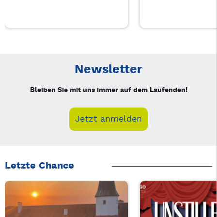
Neue Veranstaltung 1 von 3: Charity Movie – 3/3
Mit Tab zu den Steuerelementen wechseln. Mit Pfeiltasten li
Newsletter
Bleiben Sie mit uns immer auf dem Laufenden!
Jetzt anmelden
Letzte Chance