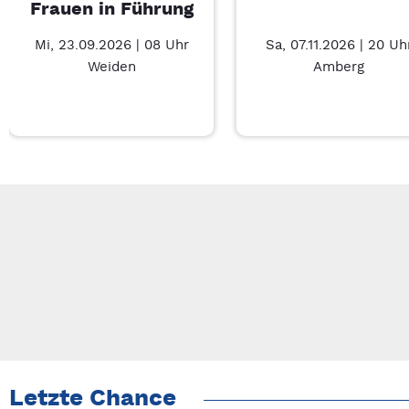
Frauen in Führung
Mi, 23.09.2026 | 08 Uhr
Sa, 07.11.2026 | 20 Uh
Weiden
Amberg
Neue Veranstaltung 1 von 4: Businessfrühstück für Frauen in 
Mit Tab zu den Steuerelementen wechseln. Mit Pfeiltasten li
Letzte Chance