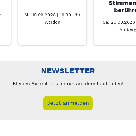
Stimmen
berühr
r
Mi, 16.09.2026 | 19:30 Uhr
Weiden
Sa, 26.09.2026 
Amber
Führung – 7/4
nks/rechts zwischen Slides navigieren.
NEWSLETTER
Bleiben Sie mit uns immer auf dem Laufenden!
Jetzt anmelden