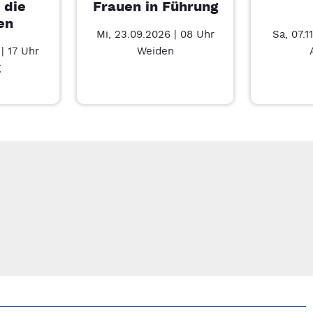
 die
Frauen in Führung
en
Mi, 23.09.2026 | 08 Uhr
Sa, 07.1
| 17 Uhr
Weiden
g