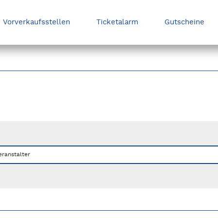
Vorverkaufsstellen
Ticketalarm
Gutscheine
nks/rechts zwischen Slides navigieren.
eranstalter