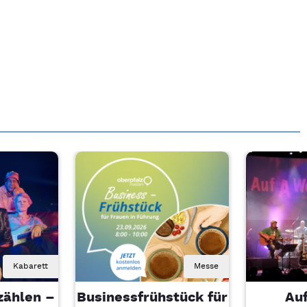
Kabarett
Messe
zählen –
Businessfrühstück für
Au