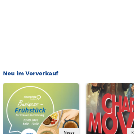
Neu im Vorverkauf
Messe
K