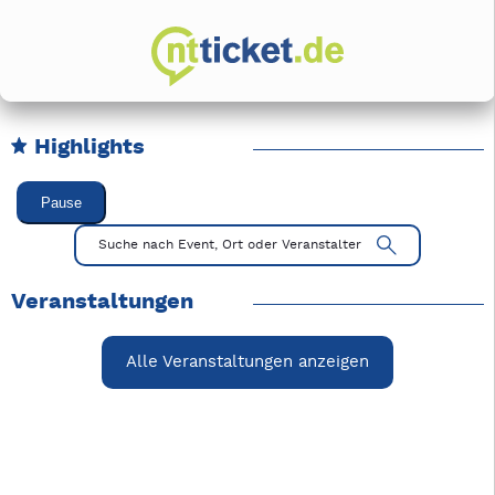
Highlights
Karussell Veranstaltungen überspringen
Pause
Mit Tab zu den Steuerelementen wechseln. Mit Pfeiltasten li
Suche nach Event, Ort oder Veranstalter
Veranstaltungen
Alle Veranstaltungen anzeigen