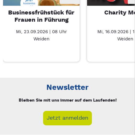
Businessfrühstück für
Charity M
Frauen in Führung
Mi, 23.09.2026 | 08 Uhr
Mi, 16.09.2026 | 
Weiden
Weiden
Neue Veranstaltung 1 von 3: Businessfrühstück für Frauen in
Mit Tab zu den Steuerelementen wechseln. Mit Pfeiltasten li
Newsletter
Bleiben Sie mit uns immer auf dem Laufenden!
Jetzt anmelden