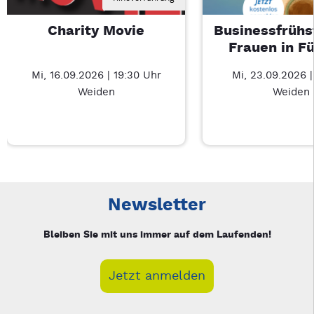
Charity Movie
Businessfrühs
Frauen in F
Mi, 16.09.2026 | 19:30 Uhr
Mi, 23.09.2026 
Weiden
Weiden
Neue Veranstaltung 1 von 3: Charity Movie – 3/3
Mit Tab zu den Steuerelementen wechseln. Mit Pfeiltasten li
Newsletter
Bleiben Sie mit uns immer auf dem Laufenden!
Jetzt anmelden