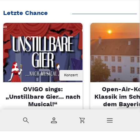
Letzte Chance
Konzert
OVIGO sings:
Open-Air-K
„Unstillbare Gier… nach
Klassik im Sch
Musical!“
dem Bayeri
Landesjugendo
Sa, 08.08.2026 | 20 Uhr
Suche
Konto
Warenkorb
Kemnath
Di, 11.08.2026 |
Sulzbach-Ros