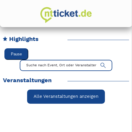
Highlights
Karussell Veranstaltungen überspringen
Pause
Mit Tab zu den Steuerelementen wechseln. Mit Pfeiltasten li
Suche nach Event, Ort oder Veranstalter
Veranstaltungen
Alle Veranstaltungen anzeigen