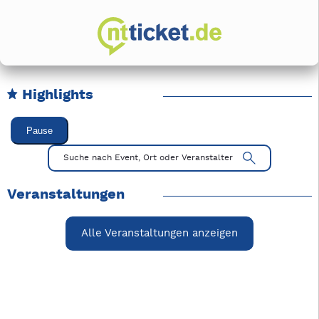
Highlights
Karussell Veranstaltungen überspringen
Pause
Mit Tab zu den Steuerelementen wechseln. Mit Pfeiltasten li
Suche nach Event, Ort oder Veranstalter
Veranstaltungen
Alle Veranstaltungen anzeigen