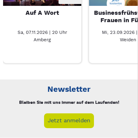
Auf A Wort
Businessfrühs
Frauen in F
Sa, 07.11.2026 | 20 Uhr
Mi, 23.09.2026 
Amberg
Weiden
Neue Veranstaltung 1 von 3: Auf A Wort – 3/3
Mit Tab zu den Steuerelementen wechseln. Mit Pfeiltasten li
Newsletter
Bleiben Sie mit uns immer auf dem Laufenden!
Jetzt anmelden