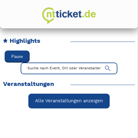
Highlights
Karussell Veranstaltungen überspringen
Pause
Mit Tab zu den Steuerelementen wechseln. Mit Pfeiltasten li
Suche nach Event, Ort oder Veranstalter
Veranstaltungen
Alle Veranstaltungen anzeigen