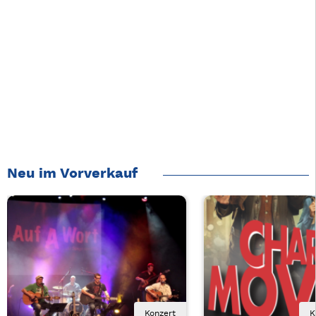
Neu im Vorverkauf
Konzert
K