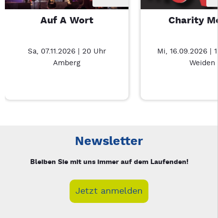
Auf A Wort
Charity M
Sa, 07.11.2026 | 20 Uhr
Mi, 16.09.2026 | 
Amberg
Weiden
Neue Veranstaltung 1 von 4: Auf A Wort – 3/4
Mit Tab zu den Steuerelementen wechseln. Mit Pfeiltasten li
Newsletter
Bleiben Sie mit uns immer auf dem Laufenden!
Jetzt anmelden