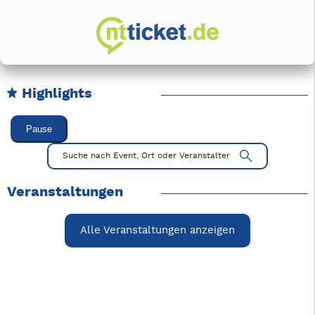
Highlights
Karussell Veranstaltungen überspringen
Pause
Mit Tab zu den Steuerelementen wechseln. Mit Pfeiltasten li
Suche nach Event, Ort oder Veranstalter
Veranstaltungen
Alle Veranstaltungen anzeigen