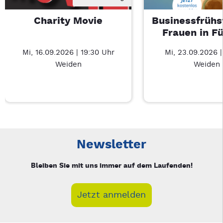
Charity Movie
Businessfrühs
Frauen in F
Mi, 16.09.2026 | 19:30 Uhr
Mi, 23.09.2026 
Weiden
Weiden
Neue Veranstaltung 1 von 3: Charity Movie – 3/3
Mit Tab zu den Steuerelementen wechseln. Mit Pfeiltasten li
Newsletter
Bleiben Sie mit uns immer auf dem Laufenden!
Jetzt anmelden