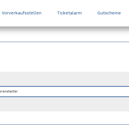
Vorverkaufsstellen
Ticketalarm
Gutscheine
nks/rechts zwischen Slides navigieren.
eranstalter