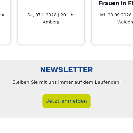
Frauen in F
Uhr
Sa, 07.11.2026 | 20 Uhr
Mi, 23.09.2026 
Amberg
Weiden
Führung – 7/3
nks/rechts zwischen Slides navigieren.
NEWSLETTER
Bleiben Sie mit uns immer auf dem Laufenden!
Jetzt anmelden