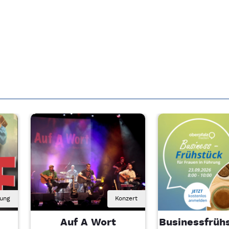
rung
Konzert
Auf A Wort
Businessfrühs