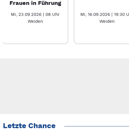
Frauen in Führung
Mi, 23.09.2026 | 08 Uhr
Mi, 16.09.2026 | 19:30 
Weiden
Weiden
Neue Veranstaltung 1 von 3: Businessfrühstück für Frauen in 
Mit Tab zu den Steuerelementen wechseln. Mit Pfeiltasten li
Letzte Chance