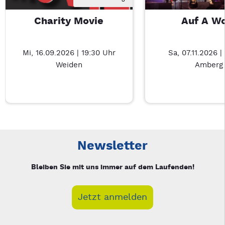
Charity Movie
Auf A W
Mi, 16.09.2026 | 19:30 Uhr
Sa, 07.11.2026 |
Weiden
Amberg
Neue Veranstaltung 1 von 6: Charity Movie – 4/6
Mit Tab zu den Steuerelementen wechseln. Mit Pfeiltasten li
Newsletter
Bleiben Sie mit uns immer auf dem Laufenden!
Jetzt anmelden