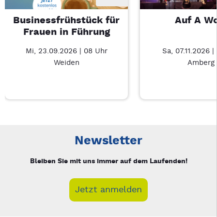
Businessfrühstück für
Auf A W
Frauen in Führung
Mi, 23.09.2026 | 08 Uhr
Sa, 07.11.2026 |
Weiden
Amberg
Neue Veranstaltung 1 von 2: Businessfrühstück für Frauen in
Mit Tab zu den Steuerelementen wechseln. Mit Pfeiltasten li
Newsletter
Bleiben Sie mit uns immer auf dem Laufenden!
Jetzt anmelden