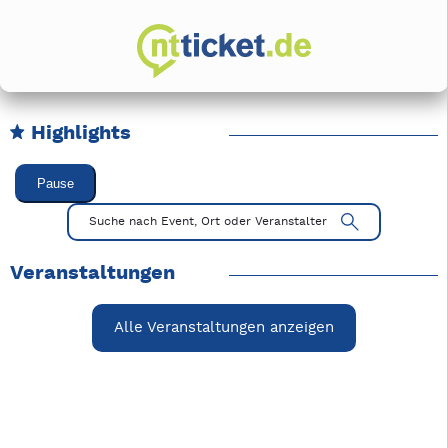
Highlights
Karussell Veranstaltungen überspringen
Pause
Mit Tab zu den Steuerelementen wechseln. Mit Pfeiltasten li
Suche nach Event, Ort oder Veranstalter
Veranstaltungen
Alle Veranstaltungen anzeigen