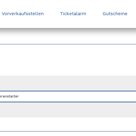
Vorverkaufsstellen
Ticketalarm
Gutscheine
nks/rechts zwischen Slides navigieren.
eranstalter