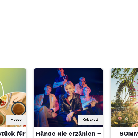
Messe
Kabarett
tück für
Hände die erzählen –
SOMM