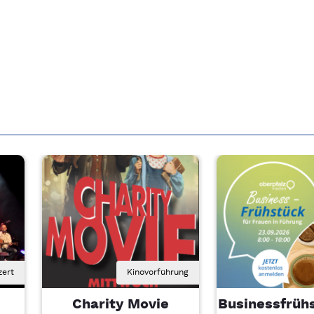
zert
Kinovorführung
Charity Movie
Businessfrühs