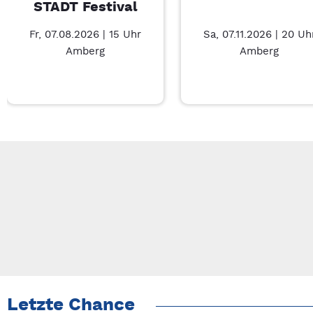
STADT Festival
Fr, 07.08.2026 | 15 Uhr
Sa, 07.11.2026 | 20 Uh
Amberg
Amberg
Neue Veranstaltung 1 von 5: SOMMER IN DER STADT Festival 
Mit Tab zu den Steuerelementen wechseln. Mit Pfeiltasten li
Letzte Chance