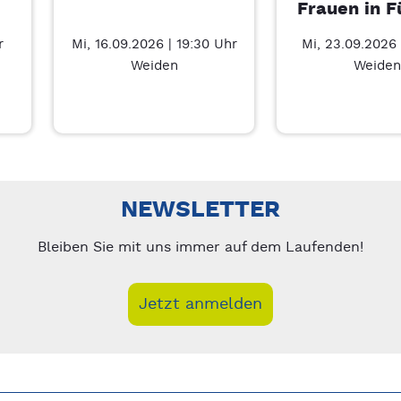
Frauen in F
r
Mi, 16.09.2026 | 19:30 Uhr
Mi, 23.09.2026 
Weiden
Weiden
– 7/5
nks/rechts zwischen Slides navigieren.
NEWSLETTER
Bleiben Sie mit uns immer auf dem Laufenden!
Jetzt anmelden