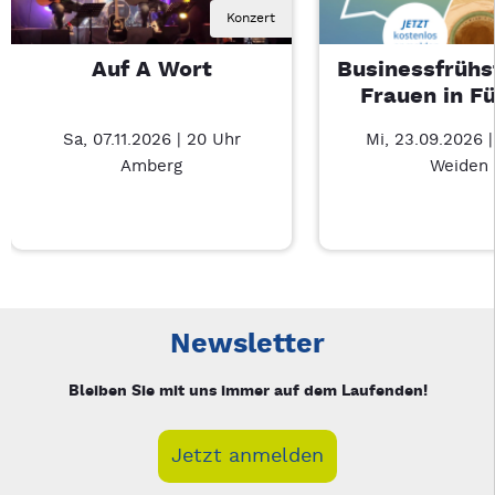
Konzert
Auf A Wort
Businessfrühs
Frauen in F
Sa, 07.11.2026 | 20 Uhr
Mi, 23.09.2026 
Amberg
Weiden
Neue Veranstaltung 1 von 3: Auf A Wort – 3/3
Mit Tab zu den Steuerelementen wechseln. Mit Pfeiltasten li
Newsletter
Bleiben Sie mit uns immer auf dem Laufenden!
Jetzt anmelden