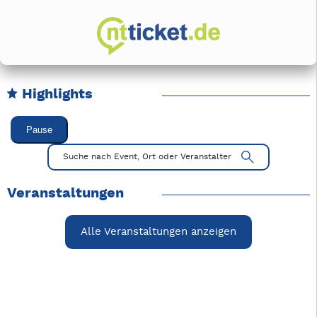
Highlights
Karussell Veranstaltungen überspringen
Pause
Mit Tab zu den Steuerelementen wechseln. Mit Pfeiltasten li
Suche nach Event, Ort oder Veranstalter
Veranstaltungen
Alle Veranstaltungen anzeigen