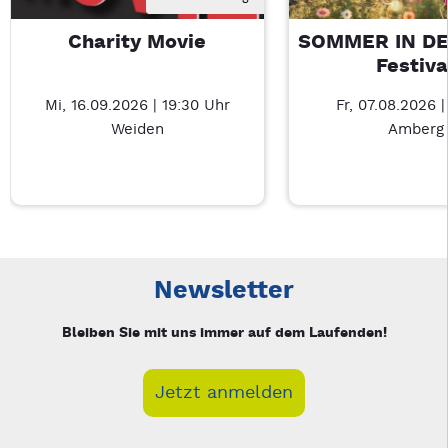
Charity Movie
SOMMER IN DE
Festiva
Mi, 16.09.2026 | 19:30 Uhr
Fr, 07.08.2026 |
Weiden
Amberg
Neue Veranstaltung 1 von 5: Charity Movie – 4/5
Mit Tab zu den Steuerelementen wechseln. Mit Pfeiltasten li
Newsletter
Bleiben Sie mit uns immer auf dem Laufenden!
Jetzt anmelden