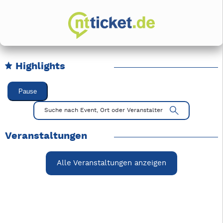
Highlights
Karussell Veranstaltungen überspringen
Pause
Mit Tab zu den Steuerelementen wechseln. Mit Pfeiltasten li
Suche nach Event, Ort oder Veranstalter
Veranstaltungen
Alle Veranstaltungen anzeigen