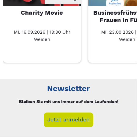
Charity Movie
Businessfrühs
Frauen in F
Mi, 16.09.2026 | 19:30 Uhr
Mi, 23.09.2026 
Weiden
Weiden
Neue Veranstaltung 1 von 3: Charity Movie – 3/3
Mit Tab zu den Steuerelementen wechseln. Mit Pfeiltasten li
Newsletter
Bleiben Sie mit uns immer auf dem Laufenden!
Jetzt anmelden