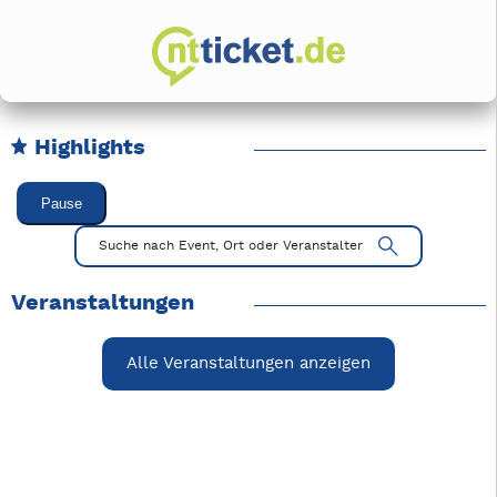
Highlights
Karussell Veranstaltungen überspringen
Pause
Mit Tab zu den Steuerelementen wechseln. Mit Pfeiltasten li
Suche nach Event, Ort oder Veranstalter
Veranstaltungen
Alle Veranstaltungen anzeigen