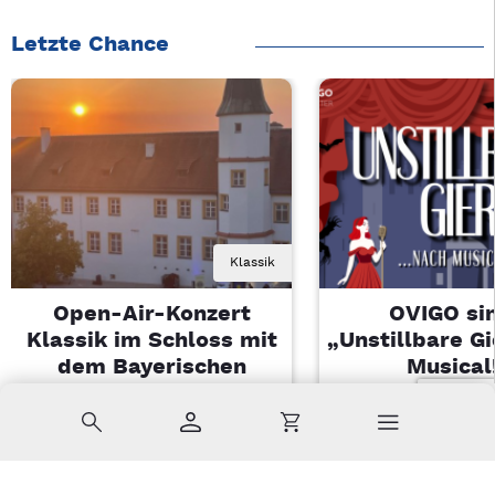
Letzte Chance
Klassik
Open-Air-Konzert
OVIGO sin
Klassik im Schloss mit
„Unstillbare G
dem Bayerischen
Musical
Landesjugendorchester
Sa, 08.08.2026 
Suche
Konto
Warenkorb
Di, 11.08.2026 | 19 Uhr
Kemnath
Sulzbach-Rosenberg