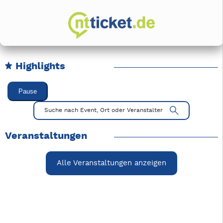
Highlights
Karussell Veranstaltungen überspringen
Pause
Mit Tab zu den Steuerelementen wechseln. Mit Pfeiltasten li
Suche nach Event, Ort oder Veranstalter
Veranstaltungen
Alle Veranstaltungen anzeigen