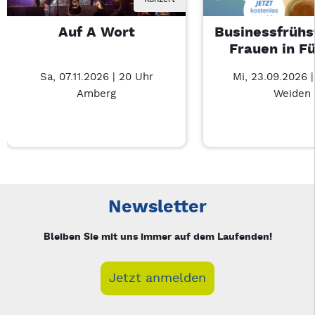
Auf A Wort
Businessfrühs
Frauen in F
Sa, 07.11.2026 | 20 Uhr
Mi, 23.09.2026 
Amberg
Weiden
Neue Veranstaltung 1 von 2: Auf A Wort – 3/2
Mit Tab zu den Steuerelementen wechseln. Mit Pfeiltasten li
Newsletter
Bleiben Sie mit uns immer auf dem Laufenden!
Jetzt anmelden