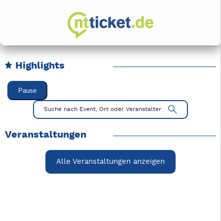
Highlights
Karussell Veranstaltungen überspringen
Pause
Mit Tab zu den Steuerelementen wechseln. Mit Pfeiltasten li
Suche nach Event, Ort oder Veranstalter
Veranstaltungen
Alle Veranstaltungen anzeigen