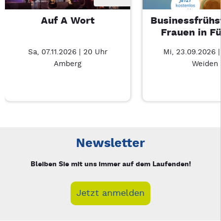
Auf A Wort
Businessfrühs
Frauen in F
Sa, 07.11.2026 | 20 Uhr
Mi, 23.09.2026 
Amberg
Weiden
Neue Veranstaltung 1 von 2: Auf A Wort – 3/2
Mit Tab zu den Steuerelementen wechseln. Mit Pfeiltasten li
Newsletter
Bleiben Sie mit uns immer auf dem Laufenden!
Jetzt anmelden