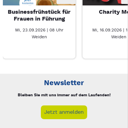
Businessfrühstück für
Charity M
Frauen in Führung
Mi, 23.09.2026 | 08 Uhr
Mi, 16.09.2026 | 
Weiden
Weiden
Neue Veranstaltung 1 von 3: Businessfrühstück für Frauen in
Mit Tab zu den Steuerelementen wechseln. Mit Pfeiltasten li
Newsletter
Bleiben Sie mit uns immer auf dem Laufenden!
Jetzt anmelden