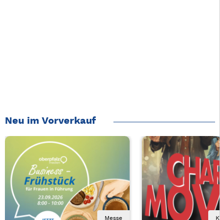
Neu im Vorverkauf
Messe
K