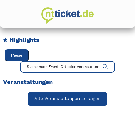
Highlights
Karussell Veranstaltungen überspringen
Pause
Mit Tab zu den Steuerelementen wechseln. Mit Pfeiltasten li
Suche nach Event, Ort oder Veranstalter
Veranstaltungen
Alle Veranstaltungen anzeigen