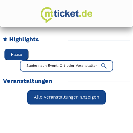
Highlights
Karussell Veranstaltungen überspringen
Pause
Mit Tab zu den Steuerelementen wechseln. Mit Pfeiltasten li
Suche nach Event, Ort oder Veranstalter
Veranstaltungen
Alle Veranstaltungen anzeigen