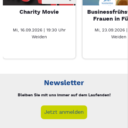
Charity Movie
Businessfrühs
Frauen in F
Mi, 16.09.2026 | 19:30 Uhr
Mi, 23.09.2026 
Weiden
Weiden
Neue Veranstaltung 1 von 3: Charity Movie – 3/3
Mit Tab zu den Steuerelementen wechseln. Mit Pfeiltasten li
Newsletter
Bleiben Sie mit uns immer auf dem Laufenden!
Jetzt anmelden