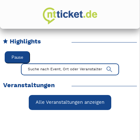
Highlights
Karussell Veranstaltungen überspringen
Pause
Mit Tab zu den Steuerelementen wechseln. Mit Pfeiltasten li
Suche nach Event, Ort oder Veranstalter
Veranstaltungen
Alle Veranstaltungen anzeigen