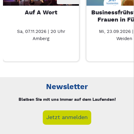
Auf A Wort
Businessfrühs
Frauen in F
Sa, 07.11.2026 | 20 Uhr
Mi, 23.09.2026 
Amberg
Weiden
Neue Veranstaltung 1 von 3: Auf A Wort – 3/3
Mit Tab zu den Steuerelementen wechseln. Mit Pfeiltasten li
Newsletter
Bleiben Sie mit uns immer auf dem Laufenden!
Jetzt anmelden