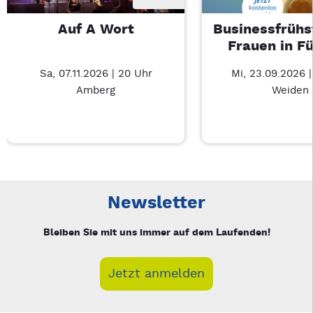
Auf A Wort
Businessfrühs
Frauen in F
Sa, 07.11.2026 | 20 Uhr
Mi, 23.09.2026 
Amberg
Weiden
Neue Veranstaltung 1 von 3: Auf A Wort – 3/3
Mit Tab zu den Steuerelementen wechseln. Mit Pfeiltasten li
Newsletter
Bleiben Sie mit uns immer auf dem Laufenden!
Jetzt anmelden