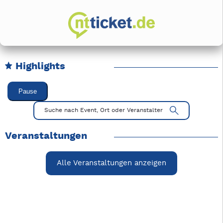
Highlights
Karussell Veranstaltungen überspringen
Pause
Mit Tab zu den Steuerelementen wechseln. Mit Pfeiltasten li
Suche nach Event, Ort oder Veranstalter
Veranstaltungen
Alle Veranstaltungen anzeigen