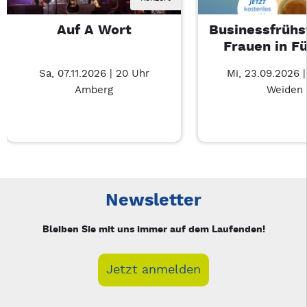
Auf A Wort
Businessfrühs
Frauen in F
Sa, 07.11.2026 | 20 Uhr
Mi, 23.09.2026 
Amberg
Weiden
Neue Veranstaltung 1 von 3: Auf A Wort – 3/3
Mit Tab zu den Steuerelementen wechseln. Mit Pfeiltasten li
Newsletter
Bleiben Sie mit uns immer auf dem Laufenden!
Jetzt anmelden