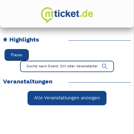
Highlights
Karussell Veranstaltungen überspringen
Pause
Mit Tab zu den Steuerelementen wechseln. Mit Pfeiltasten li
Suche nach Event, Ort oder Veranstalter
Veranstaltungen
Alle Veranstaltungen anzeigen