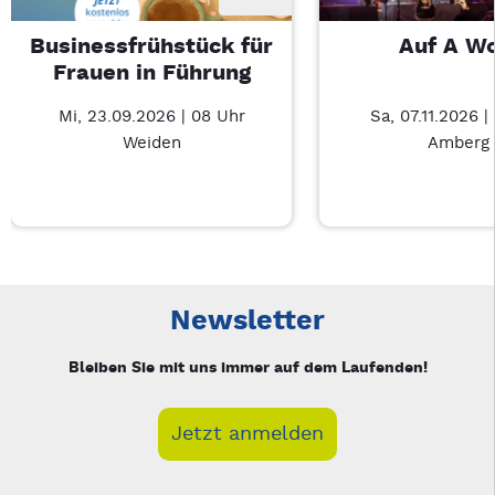
Businessfrühstück für
Auf A W
Frauen in Führung
Mi, 23.09.2026 | 08 Uhr
Sa, 07.11.2026 |
Weiden
Amberg
Neue Veranstaltung 1 von 2: Businessfrühstück für Frauen in
Mit Tab zu den Steuerelementen wechseln. Mit Pfeiltasten li
Newsletter
Bleiben Sie mit uns immer auf dem Laufenden!
Jetzt anmelden