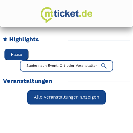
Highlights
Karussell Veranstaltungen überspringen
Pause
Mit Tab zu den Steuerelementen wechseln. Mit Pfeiltasten li
Suche nach Event, Ort oder Veranstalter
Veranstaltungen
Alle Veranstaltungen anzeigen