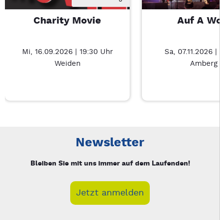
Charity Movie
Auf A W
Mi, 16.09.2026 | 19:30 Uhr
Sa, 07.11.2026 |
Weiden
Amberg
Neue Veranstaltung 1 von 3: Charity Movie – 3/3
Mit Tab zu den Steuerelementen wechseln. Mit Pfeiltasten li
Newsletter
Bleiben Sie mit uns immer auf dem Laufenden!
Jetzt anmelden