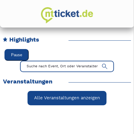
Highlights
Karussell Veranstaltungen überspringen
Pause
Mit Tab zu den Steuerelementen wechseln. Mit Pfeiltasten li
Suche nach Event, Ort oder Veranstalter
Veranstaltungen
Alle Veranstaltungen anzeigen