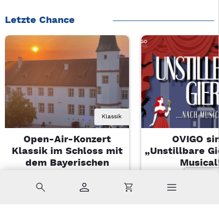
Letzte Chance
Klassik
Open-Air-Konzert
OVIGO sin
Klassik im Schloss mit
„Unstillbare G
dem Bayerischen
Musical
Landesjugendorchester
Sa, 08.08.2026 
Suche
Konto
Warenkorb
Di, 11.08.2026 | 19 Uhr
Kemnath
Sulzbach-Rosenberg