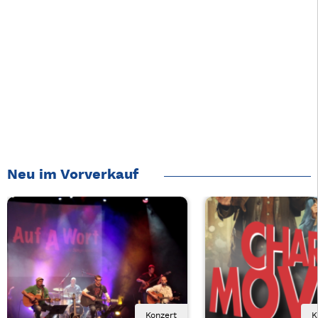
Neu im Vorverkauf
Konzert
K