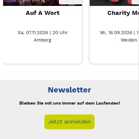
Auf A Wort
Charity M
Sa, 07.11.2026 | 20 Uhr
Mi, 16.09.2026 | 
Amberg
Weiden
Neue Veranstaltung 1 von 3: Auf A Wort – 3/3
Mit Tab zu den Steuerelementen wechseln. Mit Pfeiltasten li
Newsletter
Bleiben Sie mit uns immer auf dem Laufenden!
Jetzt anmelden