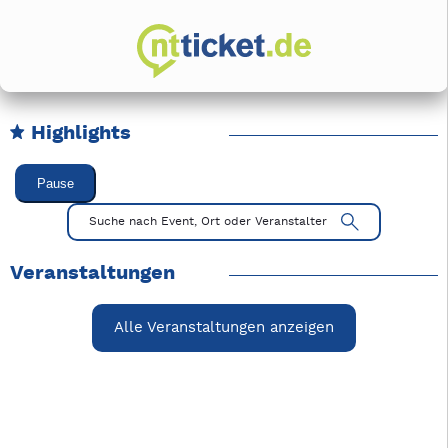
Highlights
Karussell Veranstaltungen überspringen
Pause
Mit Tab zu den Steuerelementen wechseln. Mit Pfeiltasten li
Suche nach Event, Ort oder Veranstalter
Veranstaltungen
Alle Veranstaltungen anzeigen