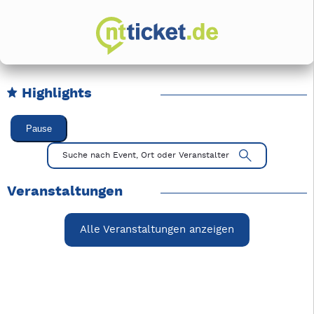
Highlights
Karussell Veranstaltungen überspringen
Pause
Mit Tab zu den Steuerelementen wechseln. Mit Pfeiltasten li
Suche nach Event, Ort oder Veranstalter
Veranstaltungen
Alle Veranstaltungen anzeigen