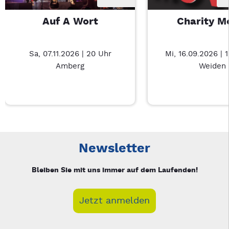
Auf A Wort
Charity M
Sa, 07.11.2026 | 20 Uhr
Mi, 16.09.2026 | 
Amberg
Weiden
Neue Veranstaltung 1 von 3: Auf A Wort – 3/3
Mit Tab zu den Steuerelementen wechseln. Mit Pfeiltasten li
Newsletter
Bleiben Sie mit uns immer auf dem Laufenden!
Jetzt anmelden