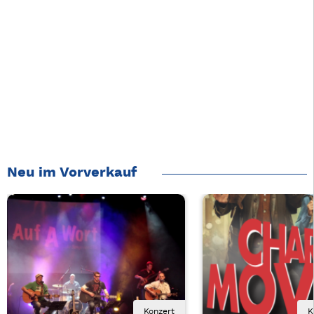
Neu im Vorverkauf
Konzert
K