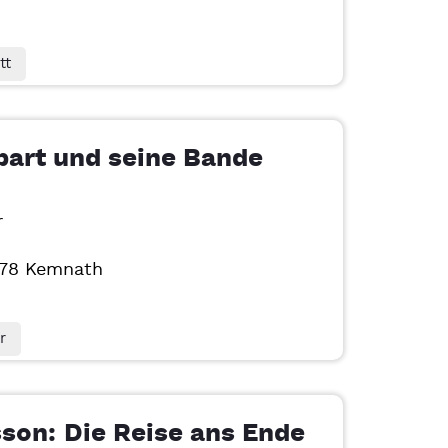
tt
bart und seine Bande
r
478
Kemnath
r
son: Die Reise ans Ende