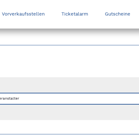
Vorverkaufsstellen
Ticketalarm
Gutscheine
nks/rechts zwischen Slides navigieren.
eranstalter