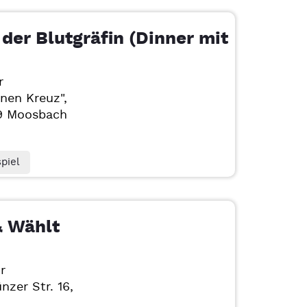
der Blutgräfin (Dinner mit
r
nen Kreuz",
09
Moosbach
piel
& Wählt
r
nzer Str. 16,