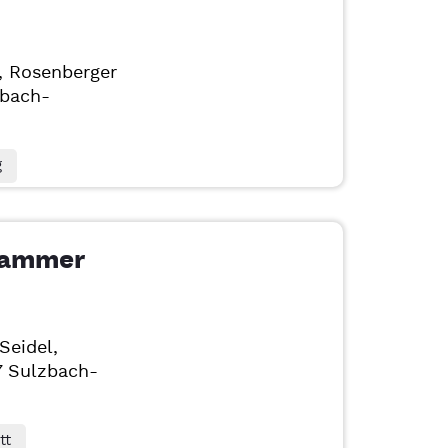
, Rosenberger
bach-
g
hammer
Seidel,
7
Sulzbach-
tt