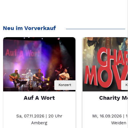
Neu im Vorverkauf
Konzert
K
Auf A Wort
Charity M
Sa, 07.11.2026 | 20 Uhr
Mi, 16.09.2026 | 
Amberg
Weiden