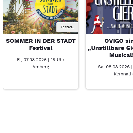
Festival
SOMMER IN DER STADT
OVIGO sin
Festival
„Unstillbare G
Musical
Fr, 07.08.2026 | 15 Uhr
Amberg
Sa, 08.08.2026 
Kemnath
Last Chance 1 von 4: SOMMER IN DER STADT Festival – 3/4
Mit Tab zu den Steuerelementen wechseln. Mit Pfeiltasten li