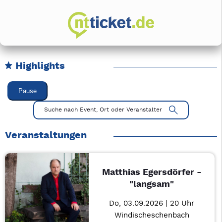
Highlights
Karussell Veranstaltungen überspringen
Pause
Mit Tab zu den Steuerelementen wechseln. Mit Pfeiltasten li
Suche nach Event, Ort oder Veranstalter
Veranstaltungen
Matthias Egersdörfer -
"langsam"
Do, 03.09.2026 | 20 Uhr
Windischeschenbach