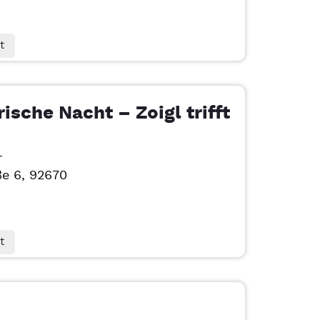
t
rische Nacht – Zoigl trifft
r
ße 6, 92670
t