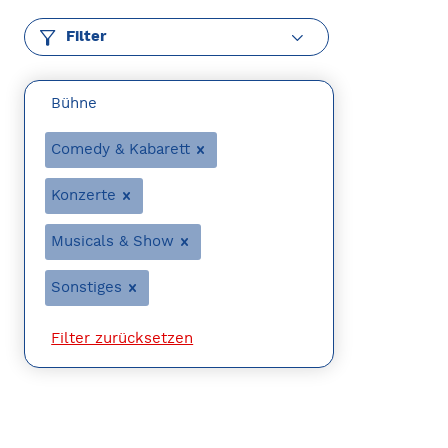
Filter
Bühne
Comedy & Kabarett
Konzerte
Musicals & Show
Sonstiges
Filter zurücksetzen