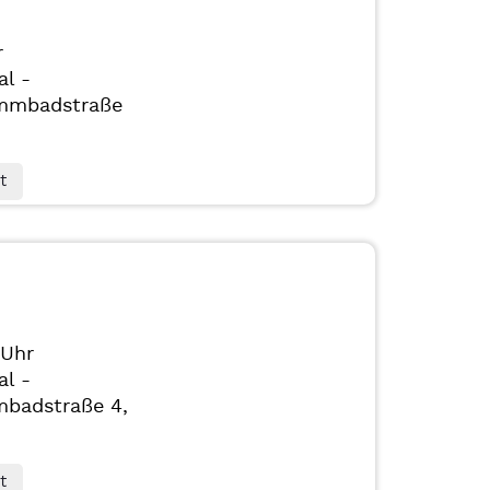
r
al -
mmbadstraße
t
 Uhr
al -
badstraße 4,
t