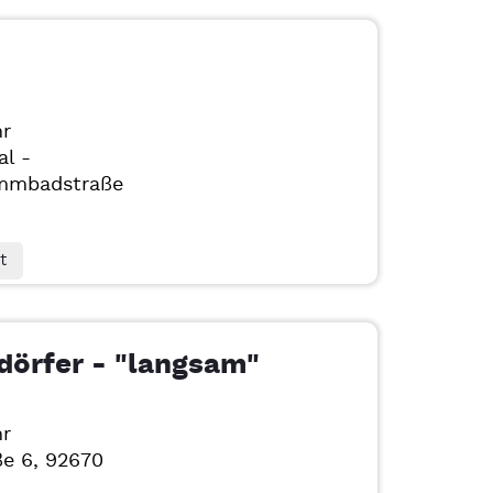
hr
al -
mmbadstraße
t
dörfer - "langsam"
hr
ße 6, 92670