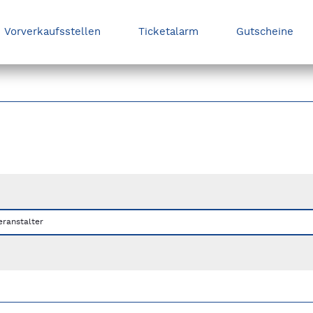
Vorverkaufsstellen
Ticketalarm
Gutscheine
nks/rechts zwischen Slides navigieren.
eranstalter