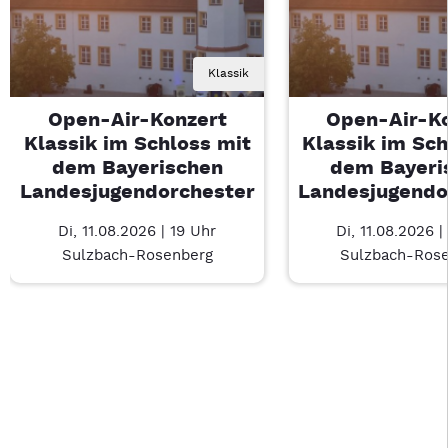
Klassik
Open-Air-Konzert
Open-Air-K
Klassik im Schloss mit
Klassik im Sch
dem Bayerischen
dem Bayeri
Landesjugendorchester
Landesjugendo
Di, 11.08.2026 | 19 Uhr
Di, 11.08.2026 |
Sulzbach-Rosenberg
Sulzbach-Ros
Last Chance 1 von 1: Open-Air-Konzert Klassik im Schloss m
Mit Tab zu den Steuerelementen wechseln. Mit Pfeiltasten li