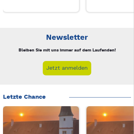
Neue Veranstaltung 1 von 3: Businessfrühstück für Frauen in
Mit Tab zu den Steuerelementen wechseln. Mit Pfeiltasten li
Newsletter
Bleiben Sie mit uns immer auf dem Laufenden!
Jetzt anmelden
Letzte Chance