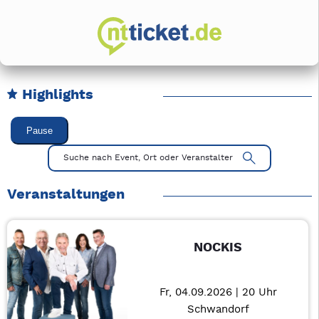
Highlights
Karussell Veranstaltungen überspringen
Pause
Mit Tab zu den Steuerelementen wechseln. Mit Pfeiltasten li
Suche nach Event, Ort oder Veranstalter
Veranstaltungen
NOCKIS
Fr, 04.09.2026 | 20 Uhr
Schwandorf