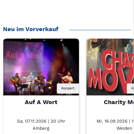
Neu im Vorverkauf
Konzert
K
Auf A Wort
Charity M
Sa, 07.11.2026 | 20 Uhr
Mi, 16.09.2026 | 
Amberg
Weiden