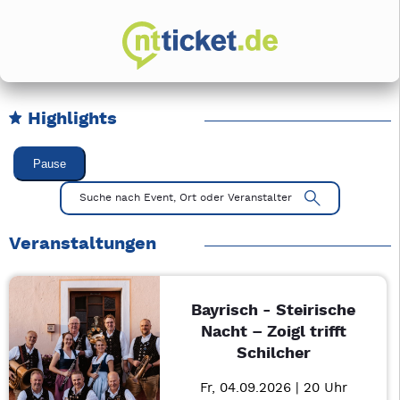
Highlights
Karussell Veranstaltungen überspringen
Pause
Mit Tab zu den Steuerelementen wechseln. Mit Pfeiltasten li
Suche nach Event, Ort oder Veranstalter
Veranstaltungen
Bayrisch - Steirische
Nacht – Zoigl trifft
Schilcher
Fr, 04.09.2026 | 20 Uhr