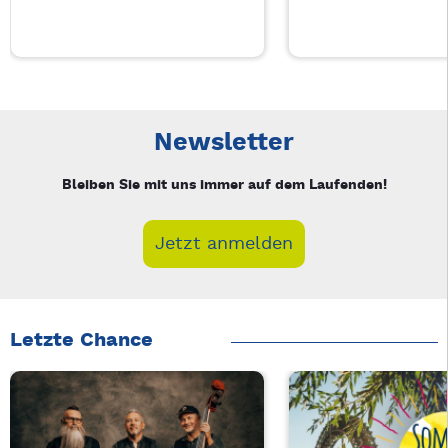
Neue Veranstaltung 1 von 5: Auf A Wort – 4/5
Mit Tab zu den Steuerelementen wechseln. Mit Pfeiltasten li
Newsletter
Bleiben Sie mit uns immer auf dem Laufenden!
Jetzt anmelden
Letzte Chance