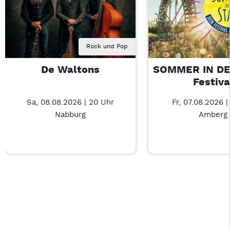
Rock und Pop
De Waltons
SOMMER IN DE
Festiva
Sa, 08.08.2026 | 20 Uhr
Fr, 07.08.2026 |
Nabburg
Amberg
Last Chance 1 von 4: De Waltons – 3/4
Mit Tab zu den Steuerelementen wechseln. Mit Pfeiltasten li