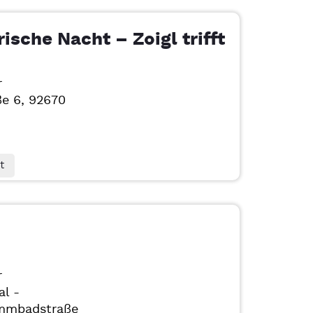
rische Nacht – Zoigl trifft
r
ße 6, 92670
t
r
al -
mmbadstraße