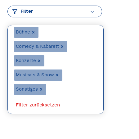
Filter
Bühne
Comedy & Kabarett
Konzerte
Musicals & Show
Sonstiges
Filter zurücksetzen