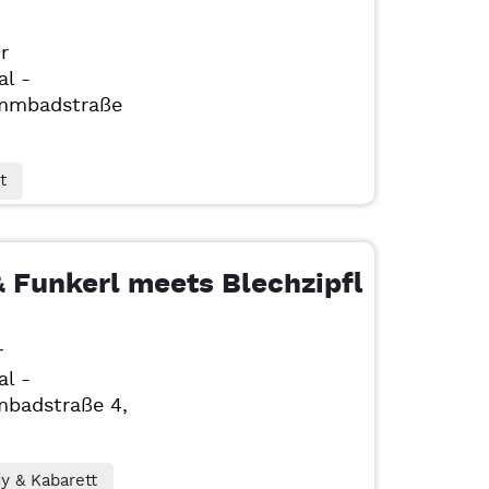
r
al -
mmbadstraße
t
 Funkerl meets Blechzipfl
r
al -
badstraße 4,
 & Kabarett