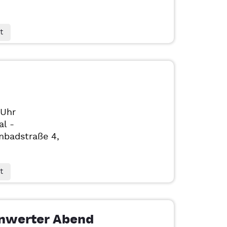
t
 Uhr
al -
badstraße 4,
t
enwerter Abend