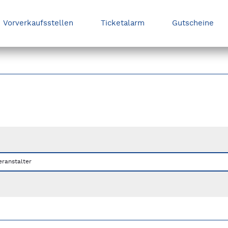
Vorverkaufsstellen
Ticketalarm
Gutscheine
nks/rechts zwischen Slides navigieren.
eranstalter