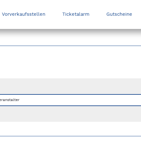
Vorverkaufsstellen
Ticketalarm
Gutscheine
nks/rechts zwischen Slides navigieren.
eranstalter