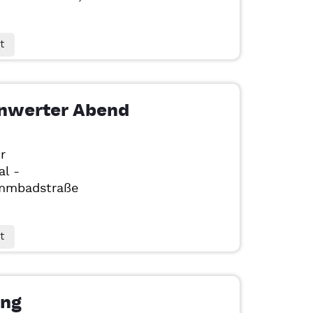
t
enwerter Abend
r
al -
mmbadstraße
t
ang