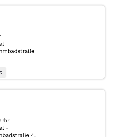
r
al -
mmbadstraße
t
 Uhr
al -
badstraße 4,