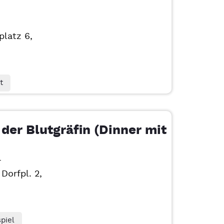
aplatz 6,
t
der Blutgräfin (Dinner mit
r
Dorfpl. 2,
piel