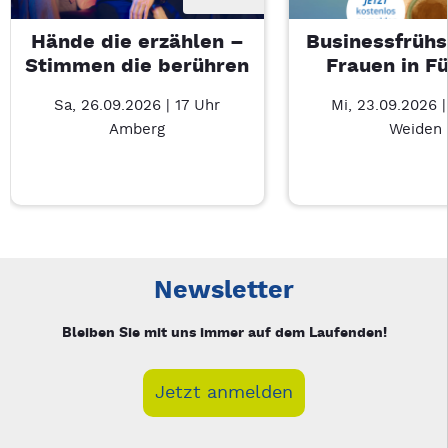
Hände die erzählen –
Businessfrühs
Stimmen die berühren
Frauen in F
Sa, 26.09.2026 | 17 Uhr
Mi, 23.09.2026 
Amberg
Weiden
Neue Veranstaltung 1 von 5: Hände die erzählen – Stimmen d
Mit Tab zu den Steuerelementen wechseln. Mit Pfeiltasten li
Newsletter
Bleiben Sie mit uns immer auf dem Laufenden!
Jetzt anmelden