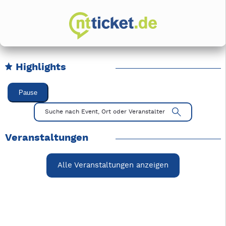
Highlights
Karussell Veranstaltungen überspringen
Pause
Mit Tab zu den Steuerelementen wechseln. Mit Pfeiltasten li
Suche nach Event, Ort oder Veranstalter
Veranstaltungen
Alle Veranstaltungen anzeigen