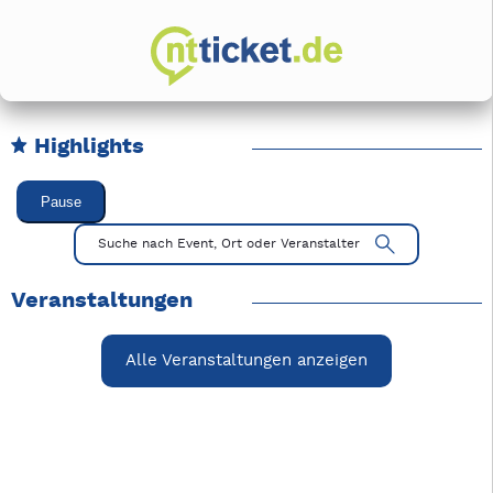
Highlights
Karussell Veranstaltungen überspringen
Pause
Mit Tab zu den Steuerelementen wechseln. Mit Pfeiltasten li
Suche nach Event, Ort oder Veranstalter
Veranstaltungen
Alle Veranstaltungen anzeigen