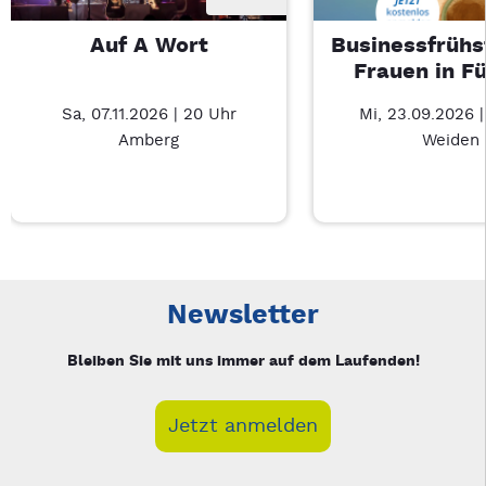
Auf A Wort
Businessfrühs
Frauen in F
Sa, 07.11.2026 | 20 Uhr
Mi, 23.09.2026 
Amberg
Weiden
Neue Veranstaltung 1 von 3: Auf A Wort – 3/3
Mit Tab zu den Steuerelementen wechseln. Mit Pfeiltasten li
Newsletter
Bleiben Sie mit uns immer auf dem Laufenden!
Jetzt anmelden