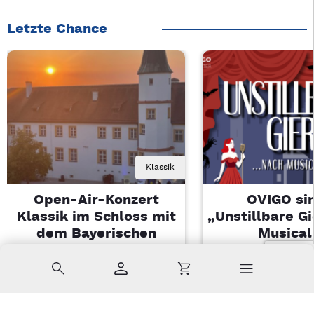
Letzte Chance
Klassik
Open-Air-Konzert
OVIGO sin
Klassik im Schloss mit
„Unstillbare G
dem Bayerischen
Musical
Landesjugendorchester
Sa, 08.08.2026 
Suche
Konto
Warenkorb
Di, 11.08.2026 | 19 Uhr
Kemnath
Sulzbach-Rosenberg