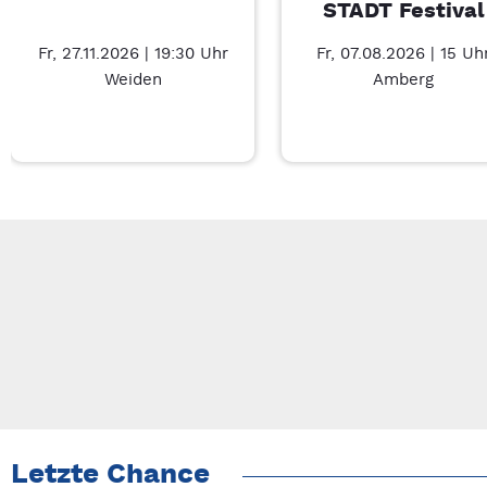
STADT Festival
Fr, 27.11.2026 | 19:30 Uhr
Fr, 07.08.2026 | 15 Uh
Weiden
Amberg
Neue Veranstaltung 1 von 6: 15 Jahre SingingWitt – 7/6
Mit Tab zu den Steuerelementen wechseln. Mit Pfeiltasten li
Letzte Chance