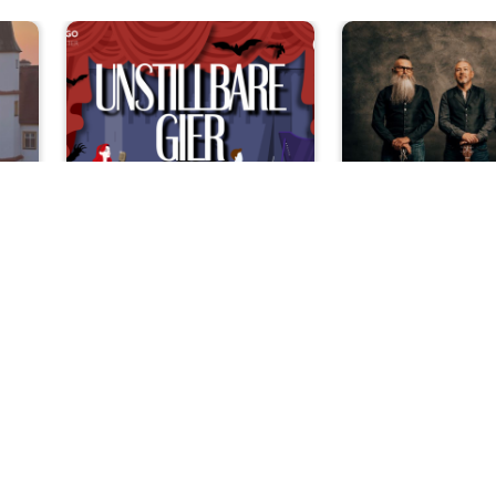
ssik
Konzert
R
rt
OVIGO sings:
De Walt
ss
„Unstillbare Gier…
hen
nach Musical!“
Sa, 08.08.2026 
ester
Sa, 08.08.2026 | 20 Uhr
Nabbur
r
Kemnath
nks/rechts zwischen Slides navigieren.