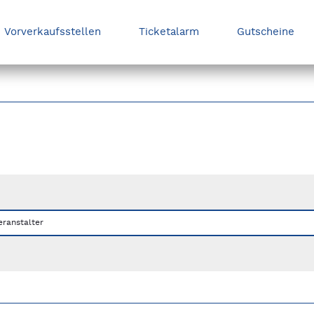
Vorverkaufsstellen
Ticketalarm
Gutscheine
nks/rechts zwischen Slides navigieren.
eranstalter