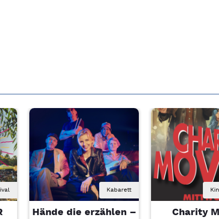
ival
Kabarett
Ki
R
Hände die erzählen –
Charity M