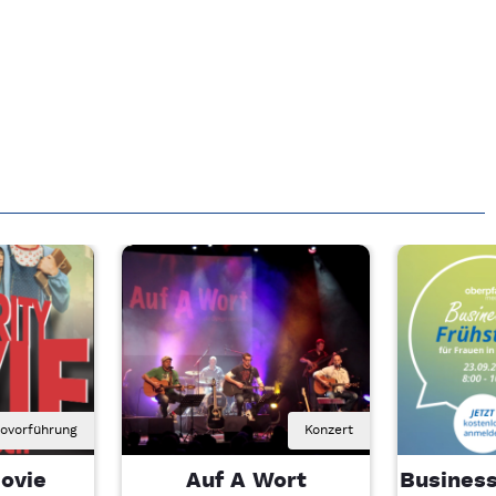
novorführung
Konzert
ovie
Auf A Wort
Business