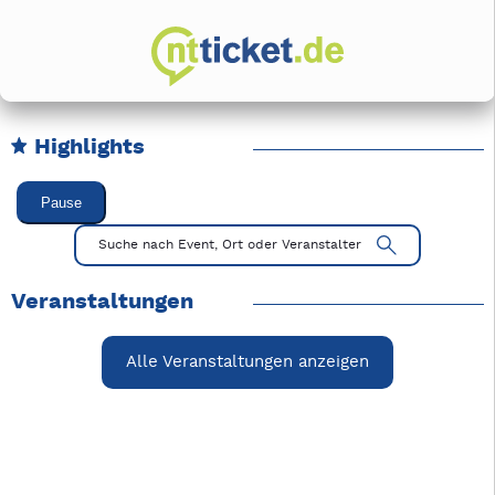
Highlights
Karussell Veranstaltungen überspringen
Pause
Mit Tab zu den Steuerelementen wechseln. Mit Pfeiltasten li
Suche nach Event, Ort oder Veranstalter
Veranstaltungen
Alle Veranstaltungen anzeigen