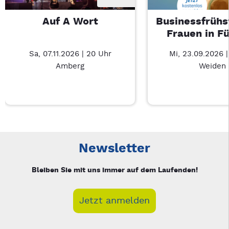
Auf A Wort
Businessfrühs
Frauen in F
Sa, 07.11.2026 | 20 Uhr
Mi, 23.09.2026 
Amberg
Weiden
Neue Veranstaltung 1 von 3: Auf A Wort – 3/3
Mit Tab zu den Steuerelementen wechseln. Mit Pfeiltasten li
Newsletter
Bleiben Sie mit uns immer auf dem Laufenden!
Jetzt anmelden