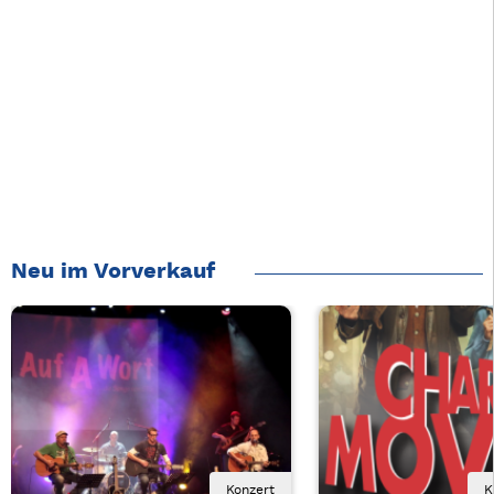
Neu im Vorverkauf
Konzert
K