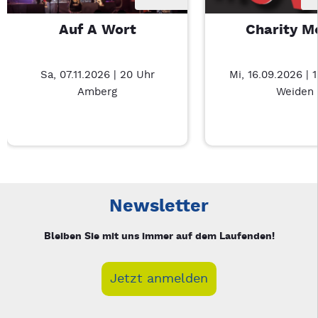
Auf A Wort
Charity M
Sa, 07.11.2026 | 20 Uhr
Mi, 16.09.2026 | 
Amberg
Weiden
Neue Veranstaltung 1 von 4: Auf A Wort – 3/4
Mit Tab zu den Steuerelementen wechseln. Mit Pfeiltasten li
Newsletter
Bleiben Sie mit uns immer auf dem Laufenden!
Jetzt anmelden