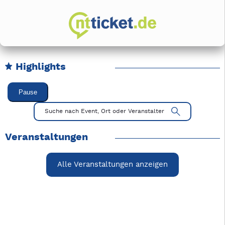
Highlights
Karussell Veranstaltungen überspringen
Pause
Mit Tab zu den Steuerelementen wechseln. Mit Pfeiltasten li
Suche nach Event, Ort oder Veranstalter
Veranstaltungen
Alle Veranstaltungen anzeigen