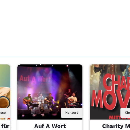
sse
Konzert
Ki
 für
Auf A Wort
Charity M