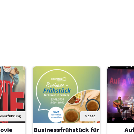
novorführung
Messe
ovie
Businessfrühstück für
Au