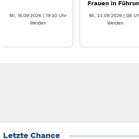
Frauen in Führu
Mi, 16.09.2026 | 19:30 Uhr
Mi, 23.09.2026 | 08 U
Weiden
Weiden
Neue Veranstaltung 1 von 3: Charity Movie – 7/3
Mit Tab zu den Steuerelementen wechseln. Mit Pfeiltasten li
Letzte Chance