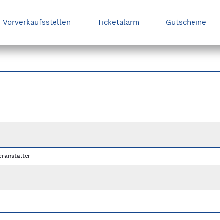
Vorverkaufsstellen
Ticketalarm
Gutscheine
nks/rechts zwischen Slides navigieren.
eranstalter