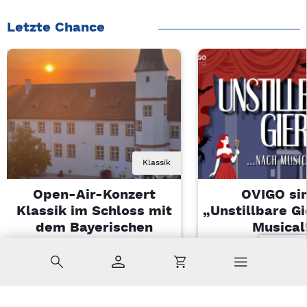
Letzte Chance
Klassik
Open-Air-Konzert
OVIGO sin
Klassik im Schloss mit
„Unstillbare G
dem Bayerischen
Musical
Landesjugendorchester
Sa, 08.08.2026 
Suche
Konto
Warenkorb
Di, 11.08.2026 | 19 Uhr
Kemnath
Sulzbach-Rosenberg