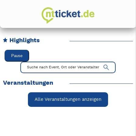
Highlights
Karussell Veranstaltungen überspringen
Pause
Mit Tab zu den Steuerelementen wechseln. Mit Pfeiltasten li
Suche nach Event, Ort oder Veranstalter
Veranstaltungen
Alle Veranstaltungen anzeigen