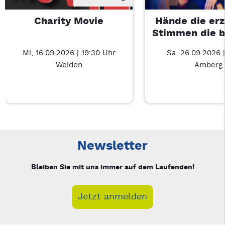
Charity Movie
Hände die erz
Stimmen die 
Mi, 16.09.2026 | 19:30 Uhr
Sa, 26.09.2026 |
Weiden
Amberg
Neue Veranstaltung 1 von 4: Charity Movie – 3/4
Mit Tab zu den Steuerelementen wechseln. Mit Pfeiltasten li
Newsletter
Bleiben Sie mit uns immer auf dem Laufenden!
Jetzt anmelden