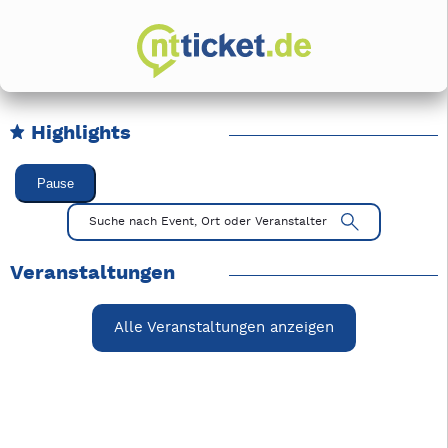
Highlights
Karussell Veranstaltungen überspringen
Pause
Mit Tab zu den Steuerelementen wechseln. Mit Pfeiltasten li
Suche nach Event, Ort oder Veranstalter
Veranstaltungen
Alle Veranstaltungen anzeigen