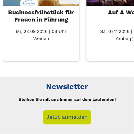
Businessfrühstück für
Auf A W
Frauen in Führung
Mi, 23.09.2026 | 08 Uhr
Sa, 07.11.2026 |
Weiden
Amberg
Neue Veranstaltung 1 von 3: Businessfrühstück für Frauen in
Mit Tab zu den Steuerelementen wechseln. Mit Pfeiltasten li
Newsletter
Bleiben Sie mit uns immer auf dem Laufenden!
Jetzt anmelden