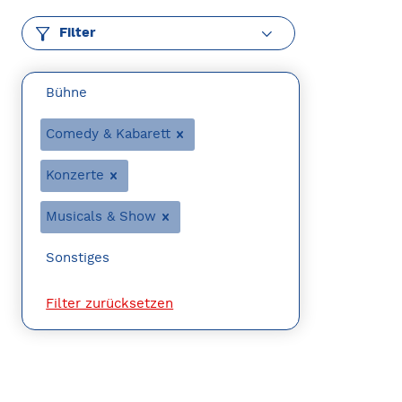
Filter
Bühne
Comedy & Kabarett
Konzerte
Musicals & Show
Sonstiges
Filter zurücksetzen