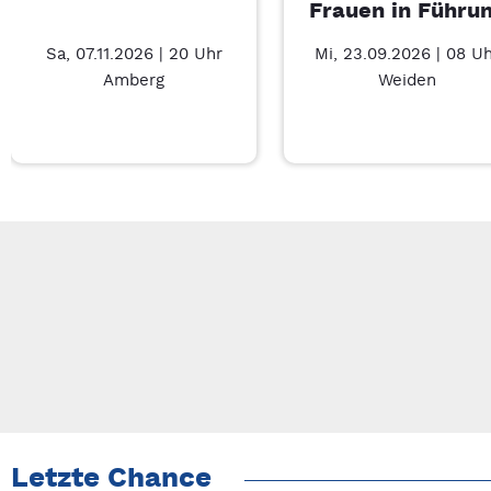
Frauen in Führu
Sa, 07.11.2026 | 20 Uhr
Mi, 23.09.2026 | 08 U
Amberg
Weiden
Neue Veranstaltung 1 von 3: Auf A Wort – 7/3
Mit Tab zu den Steuerelementen wechseln. Mit Pfeiltasten li
Letzte Chance