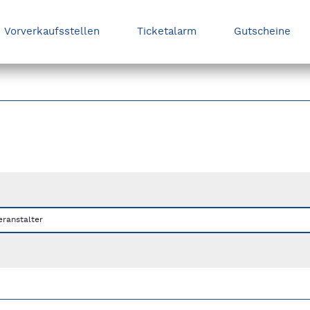
Vorverkaufsstellen
Ticketalarm
Gutscheine
nks/rechts zwischen Slides navigieren.
eranstalter