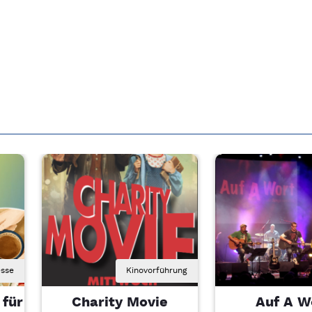
sse
Kinovorführung
 für
Charity Movie
Auf A W