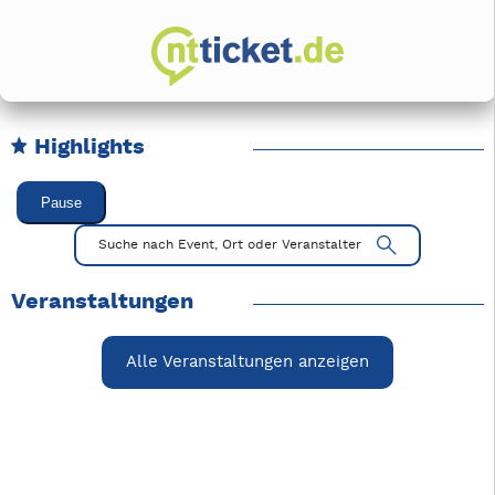
Highlights
Karussell Veranstaltungen überspringen
Pause
Mit Tab zu den Steuerelementen wechseln. Mit Pfeiltasten li
Suche nach Event, Ort oder Veranstalter
Veranstaltungen
Alle Veranstaltungen anzeigen