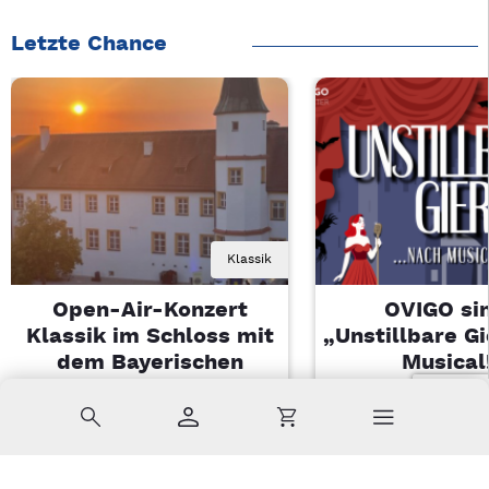
Letzte Chance
Klassik
Open-Air-Konzert
OVIGO sin
Klassik im Schloss mit
„Unstillbare G
dem Bayerischen
Musical
Landesjugendorchester
Sa, 08.08.2026 
Suche
Konto
Warenkorb
Di, 11.08.2026 | 19 Uhr
Kemnath
Sulzbach-Rosenberg