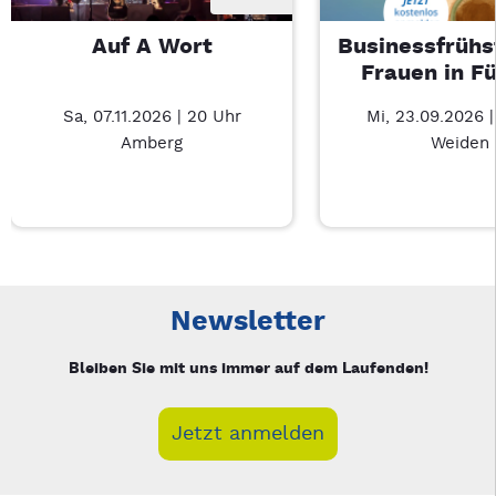
Auf A Wort
Businessfrühs
Frauen in F
Sa, 07.11.2026 | 20 Uhr
Mi, 23.09.2026 
Amberg
Weiden
Neue Veranstaltung 1 von 3: Auf A Wort – 3/3
Mit Tab zu den Steuerelementen wechseln. Mit Pfeiltasten li
Newsletter
Bleiben Sie mit uns immer auf dem Laufenden!
Jetzt anmelden