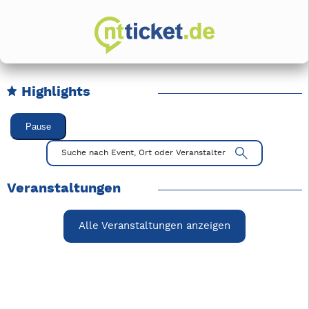
Highlights
Karussell Veranstaltungen überspringen
Pause
Mit Tab zu den Steuerelementen wechseln. Mit Pfeiltasten li
Suche nach Event, Ort oder Veranstalter
Veranstaltungen
Alle Veranstaltungen anzeigen