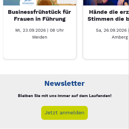
Businessfrühstück für
Hände die erz
Frauen in Führung
Stimmen die 
Mi, 23.09.2026 | 08 Uhr
Sa, 26.09.2026 
Weiden
Amberg
Neue Veranstaltung 1 von 5: Businessfrühstück für Frauen in
Mit Tab zu den Steuerelementen wechseln. Mit Pfeiltasten li
Newsletter
Bleiben Sie mit uns immer auf dem Laufenden!
Jetzt anmelden