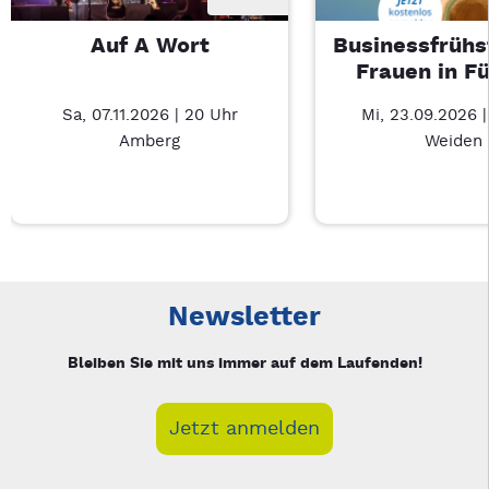
Auf A Wort
Businessfrühs
Frauen in F
Sa, 07.11.2026 | 20 Uhr
Mi, 23.09.2026 
Amberg
Weiden
Neue Veranstaltung 1 von 3: Auf A Wort – 3/3
Mit Tab zu den Steuerelementen wechseln. Mit Pfeiltasten li
Newsletter
Bleiben Sie mit uns immer auf dem Laufenden!
Jetzt anmelden