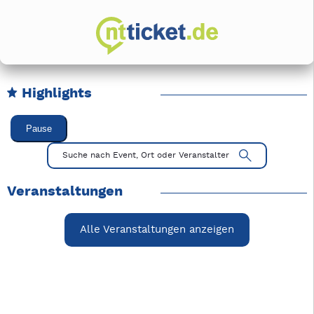
Highlights
Karussell Veranstaltungen überspringen
Pause
Mit Tab zu den Steuerelementen wechseln. Mit Pfeiltasten li
Suche nach Event, Ort oder Veranstalter
Veranstaltungen
Alle Veranstaltungen anzeigen