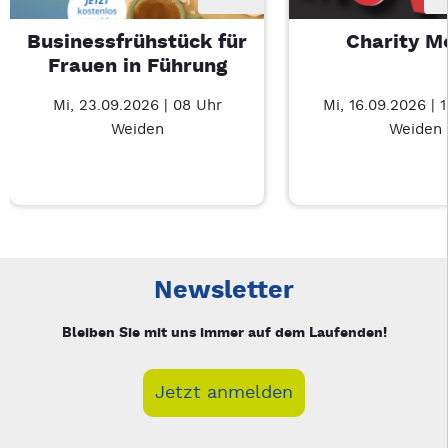
Businessfrühstück für
Charity M
Frauen in Führung
Mi, 23.09.2026 | 08 Uhr
Mi, 16.09.2026 | 
Weiden
Weiden
Neue Veranstaltung 1 von 4: Businessfrühstück für Frauen in
Mit Tab zu den Steuerelementen wechseln. Mit Pfeiltasten li
Newsletter
Bleiben Sie mit uns immer auf dem Laufenden!
Jetzt anmelden