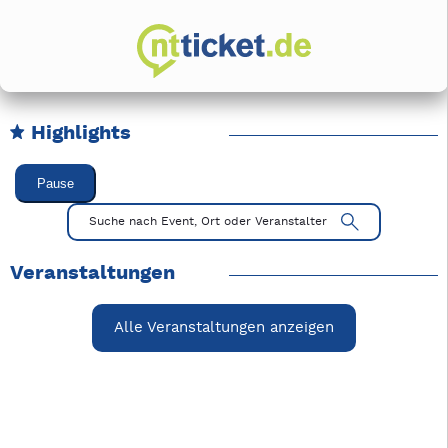
Highlights
Karussell Veranstaltungen überspringen
Pause
Mit Tab zu den Steuerelementen wechseln. Mit Pfeiltasten li
Suche nach Event, Ort oder Veranstalter
Veranstaltungen
Alle Veranstaltungen anzeigen