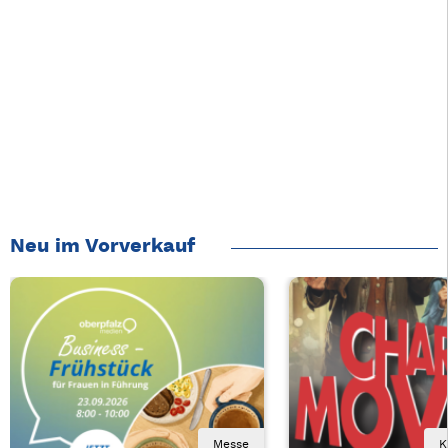
Neu im Vorverkauf
Messe
K