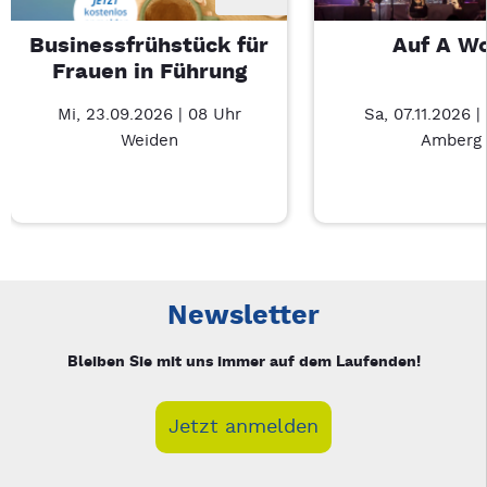
Businessfrühstück für
Auf A W
Frauen in Führung
Mi, 23.09.2026 | 08 Uhr
Sa, 07.11.2026 |
Weiden
Amberg
Neue Veranstaltung 1 von 2: Businessfrühstück für Frauen in
Mit Tab zu den Steuerelementen wechseln. Mit Pfeiltasten li
Newsletter
Bleiben Sie mit uns immer auf dem Laufenden!
Jetzt anmelden