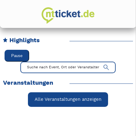
Highlights
Karussell Veranstaltungen überspringen
Pause
Mit Tab zu den Steuerelementen wechseln. Mit Pfeiltasten li
Suche nach Event, Ort oder Veranstalter
Veranstaltungen
Alle Veranstaltungen anzeigen