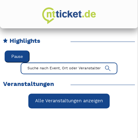
Highlights
Karussell Veranstaltungen überspringen
Pause
Mit Tab zu den Steuerelementen wechseln. Mit Pfeiltasten li
Suche nach Event, Ort oder Veranstalter
Veranstaltungen
Alle Veranstaltungen anzeigen