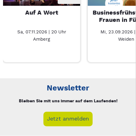
Auf A Wort
Businessfrühs
Frauen in F
Sa, 07.11.2026 | 20 Uhr
Mi, 23.09.2026 
Amberg
Weiden
Neue Veranstaltung 1 von 3: Auf A Wort – 3/3
Mit Tab zu den Steuerelementen wechseln. Mit Pfeiltasten li
Newsletter
Bleiben Sie mit uns immer auf dem Laufenden!
Jetzt anmelden