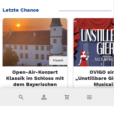
Letzte Chance
Klassik
Open-Air-Konzert
OVIGO sin
Klassik im Schloss mit
„Unstillbare G
dem Bayerischen
Musical
Landesjugendorchester
Sa, 08.08.2026 
Suche
Konto
Warenkorb
Di, 11.08.2026 | 19 Uhr
Kemnath
Sulzbach-Rosenberg