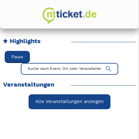
Highlights
Karussell Veranstaltungen überspringen
Pause
Mit Tab zu den Steuerelementen wechseln. Mit Pfeiltasten li
Suche nach Event, Ort oder Veranstalter
Veranstaltungen
Alle Veranstaltungen anzeigen