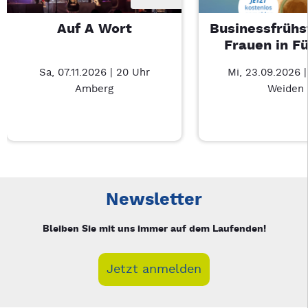
Auf A Wort
Businessfrühs
Frauen in F
Sa, 07.11.2026 | 20 Uhr
Mi, 23.09.2026 
Amberg
Weiden
Neue Veranstaltung 1 von 3: Auf A Wort – 3/3
Mit Tab zu den Steuerelementen wechseln. Mit Pfeiltasten li
Newsletter
Bleiben Sie mit uns immer auf dem Laufenden!
Jetzt anmelden