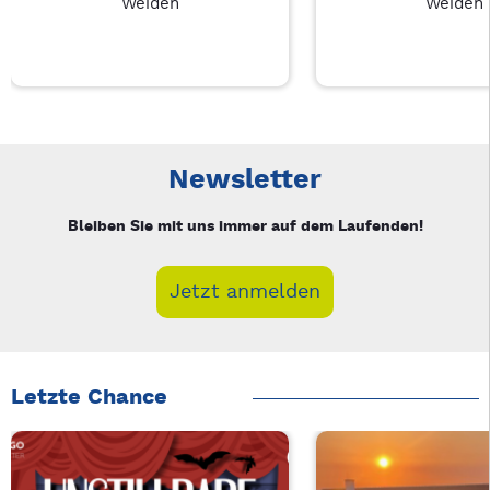
Weiden
Weiden
Neue Veranstaltung 1 von 3: Businessfrühstück für Frauen in
Mit Tab zu den Steuerelementen wechseln. Mit Pfeiltasten li
Newsletter
Bleiben Sie mit uns immer auf dem Laufenden!
Jetzt anmelden
Letzte Chance