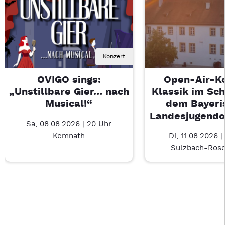
Konzert
OVIGO sings:
Open-Air-K
„Unstillbare Gier… nach
Klassik im Sch
Musical!“
dem Bayeri
Landesjugendo
Sa, 08.08.2026 | 20 Uhr
Kemnath
Di, 11.08.2026 |
Sulzbach-Ros
Last Chance 1 von 2: OVIGO sings: „Unstillbare Gier… nach Mu
Mit Tab zu den Steuerelementen wechseln. Mit Pfeiltasten li