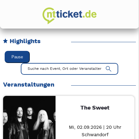
Highlights
Karussell Veranstaltungen überspringen
Pause
Mit Tab zu den Steuerelementen wechseln. Mit Pfeiltasten li
Suche nach Event, Ort oder Veranstalter
Veranstaltungen
The Sweet
Mi, 02.09.2026 | 20 Uhr
Schwandorf